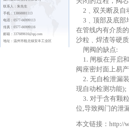
关闭的过程，阀芯
联系人：朱先生
2﹑双关断及自动
手机：13868881113
3﹑顶部及底部均
电话：0577-66999113
传真：0577-66999116
在管线内有介质的
邮箱：337689616@qq.com
沙粒﹑焊渣等硬质
地址：温州市瓯北镇安丰工业区
闸阀的缺点:
1. 闸板在开启
阀座密封面上易产
2. 无自检泄漏
现自动检测功能);
3. 对于含有颗
位,导致阀门的泄
本文链接：
http:/