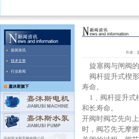
新闻资讯
作者：嘉
技术文章
旋塞阀与闸阀的
行业新闻
阀杆提升式楔形
寿命。
嘉沐斯旗下
1﹑阀杆提升式
和长寿命。
开阀时阀芯先向上
时，阀芯先无摩擦
温州嘉沐斯泵阀有限公司