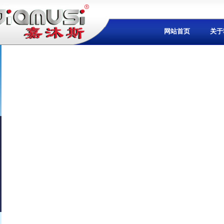
网站首页
关于